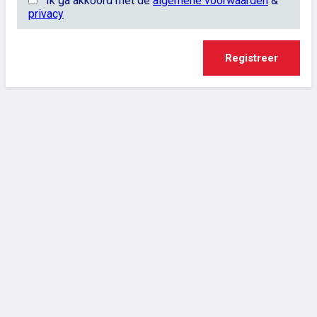
Ik ga akkoord met de
algemene voorwaarden
&
privacy
Registreer