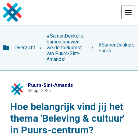
Menu
#SamenDenkers:
Samen bouwen
#SamenDenkers:
folder
Overzicht
/
we de toekomst
/
Puurs
van Puurs-Sint-
Amands!
Puurs-Sint-Amands
03 apr 2025
Hoe belangrijk vind jij het
thema 'Beleving & cultuur'
in Puurs-centrum?