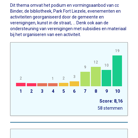
Dit thema omvat het podium en vormingsaanbod van cc
Binder, de bibliotheek, Park Fort Liezele, evenementen en
activiteiten georganiseerd door de gemeente en
verenigingen, kunst in de straat, ... Denk ook aan de
ondersteuning van verenigingen met subsidies en materiaal
bij het organiseren van een activiteit.
19
12
10
9
3
2
2
1
1
2
3
4
5
6
7
8
9
10
Score: 8,16
58 stemmen