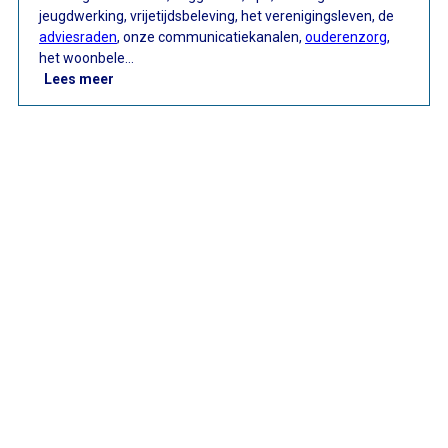
jeugdwerking, vrijetijdsbeleving, het verenigingsleven, de
adviesraden
, onze communicatiekanalen,
ouderenzorg
,
het woonbele…
: #SamenDenkers: Puurs
Lees meer