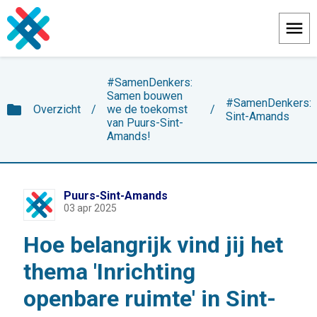
Menu
#SamenDenkers:
Samen bouwen
#SamenDenkers:
folder
Overzicht
/
we de toekomst
/
Sint-Amands
van Puurs-Sint-
Amands!
Puurs-Sint-Amands
03 apr 2025
Hoe belangrijk vind jij het
thema 'Inrichting
openbare ruimte' in Sint-