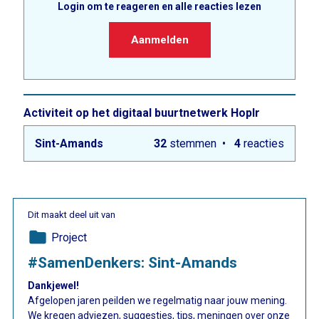
Login om te reageren en alle reacties lezen
Aanmelden
Activiteit op het digitaal buurtnetwerk Hoplr
Sint-Amands
32
stemmen
4
reacties
Dit maakt deel uit van
folder
Project
#SamenDenkers: Sint-Amands
Dankjewel!
Afgelopen jaren peilden we regelmatig naar jouw mening.
We kregen adviezen, suggesties, tips, meningen over onze