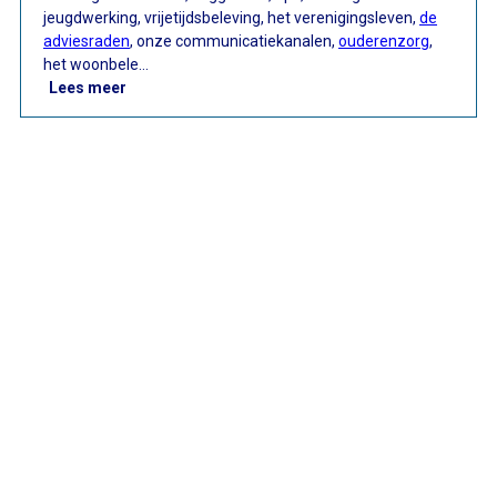
jeugdwerking, vrijetijdsbeleving, het verenigingsleven,
de
adviesraden
, onze communicatiekanalen,
ouderenzorg
,
het woonbele…
: #SamenDenkers: Sint-Amands
Lees meer