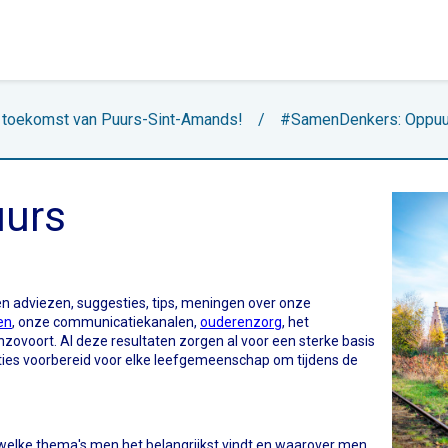
toekomst van Puurs-Sint-Amands!
/
#SamenDenkers: Oppuu
urs
n adviezen, suggesties, tips, meningen over onze
en
, onze communicatiekanalen,
ouderenzorg
, het
enzovoort. Al deze resultaten zorgen al voor een sterke basis
cties voorbereid voor elke leefgemeenschap om tijdens de
 welke thema's men het belangrijkst vindt en waarover men