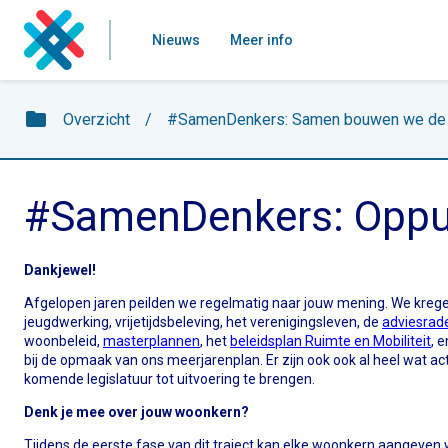
Nieuws
Meer info
folder
Overzicht
/
#SamenDenkers: Samen bouwen we de 
#SamenDenkers: Oppu
Dankjewel!
Afgelopen jaren peilden we regelmatig naar jouw mening. We krege
jeugdwerking, vrijetijdsbeleving, het verenigingsleven, de
adviesrad
woonbeleid,
masterplannen
, het
beleidsplan Ruimte en Mobiliteit
, 
bij de opmaak van ons meerjarenplan. Er zijn ook ook al heel wat a
komende legislatuur tot uitvoering te brengen.
Denk je mee over jouw woonkern?
Tijdens de eerste fase van dit traject kan elke woonkern aangeven